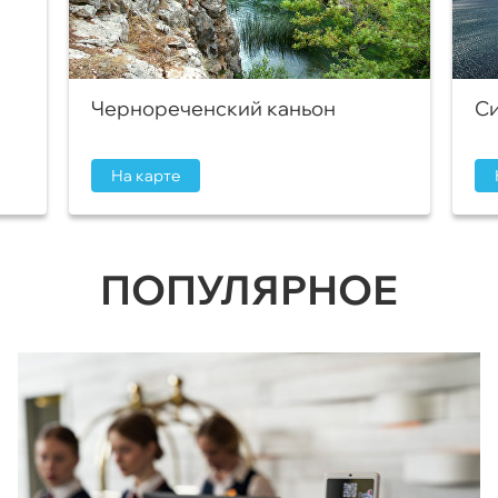
Чернореченский каньон
Си
На карте
ПОПУЛЯРНОЕ