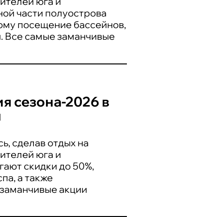
ителей юга и
ной части полуострова
тому посещение бассейнов,
ы. Все самые заманчивые
я сезона-2026 в
ы
, сделав отдых на
ителей юга и
гают скидки до 50%,
па, а также
 заманчивые акции