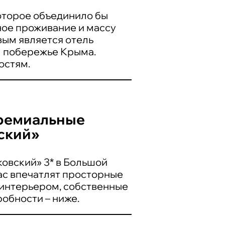
которое объединило бы
ное проживание и массу
вым является отель
м побережье Крыма.
остям.
премиальные
ский»
овский» 3* в Большой
ас впечатлят просторные
интерьером, собственные
робности – ниже.