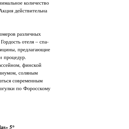
инимальное количество
 Акция действительна
омеров различных
Гордость отеля – спа-
дицины, предлагающие
и процедур.
ассейном, финской
ониумом, соляным
таться современным
огулки по Форосскому
as» 5*