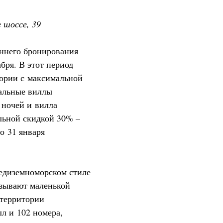
е шоссе, 39
аннего бронирования
абря. В этот период
гории с максимальной
уальные виллы
 ночей и вилла
льной скидкой 30% –
о 31 января
едиземноморском стиле
зывают маленькой
 территории
л и 102 номера,