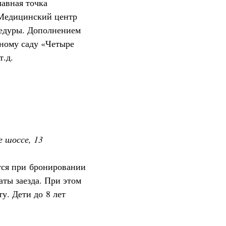
авная точка
 Медицинский центр
цедуры. Дополнением
чному саду «Четыре
т.д.
е шоссе, 13
тся при бронировании
аты заезда. При этом
у. Дети до 8 лет