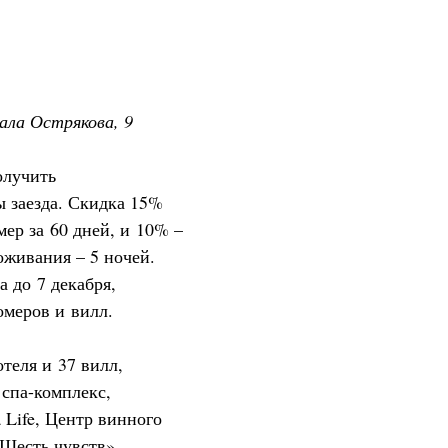
рала Острякова, 9
олучить
ы заезда. Скидка 15%
мер за 60 дней, и 10% –
живания – 5 ночей.
а до 7 декабря,
омеров и вилл.
теля и 37 вилл,
 спа-комплекс,
 Life, Центр винного
Шесть чувств»,