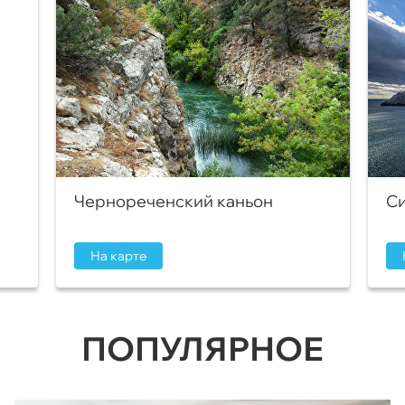
Чернореченский каньон
Си
На карте
ПОПУЛЯРНОЕ