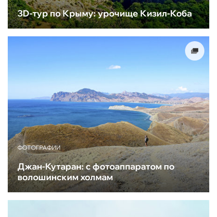
3D-тур по Крыму: урочище Кизил-Коба
ФОТОГРАФИИ
Джан-Кутаран: с фотоаппаратом по
волошинским холмам