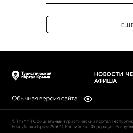
ЕЩЕ
НОВОСТИ
Ч
АФИША
Обычная версия сайта
©{{YYYY}} Официальный туристический портал Республик
Республики Крым 295011, Российская Федерация, Республи