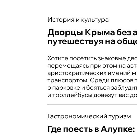
История и культура
Дворцы Крыма без ав
путешествуя на общ
Хотите посетить знаковые д
перемещаясь при этом на авт
аристократических имений 
транспортом. Среди плюсов т
о парковке и бояться заблуди
и троллейбусы довезут вас д
Гастрономический туризм
Где поесть в Алупке: