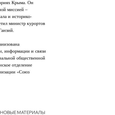
ториях Крыма. Он
ной миссией –
ала и историко-
етил министр курортов
Ганзий.
анизована
и, информации и связи
нальной общественной
нское отделение
низации «Союз
НОВЫЕ МАТЕРИАЛЫ