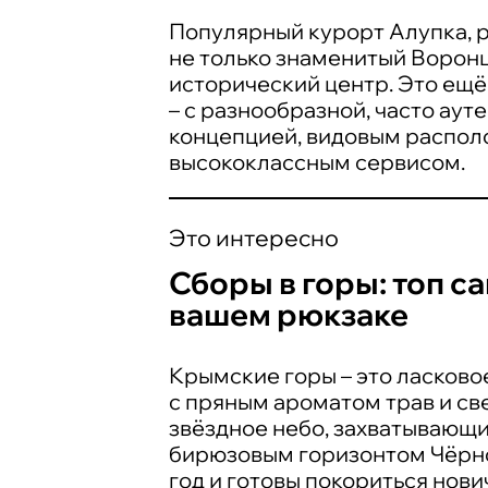
Популярный курорт Алупка, ра
не только знаменитый Ворон
исторический центр. Это ещ
– с разнообразной, часто аут
концепцией, видовым располо
высококлассным сервисом.
Это интересно
Сборы в горы: топ с
вашем рюкзаке
Крымские горы – это ласково
с пряным ароматом трав и св
звёздное небо, захватывающ
бирюзовым горизонтом Чёрно
год и готовы покориться нови