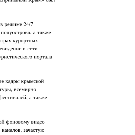
 в режиме 24/7
 полуострова, а также
ентрах курортных
левидение в сети
уристического портала
ие кадры крымской
туры, всемирно
фестивалей, а также
вой фоновому видео
 каналов, зачастую