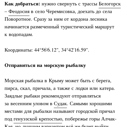
Как добраться:
нужно свернуть с трассы
Белогорск
–
Феодосия
в село Черемисовка, доехать до села
Поворотное. Сразу за ним от кордона лесника
начинается размеченный туристический маршрут
к водопадам.
Координаты: 44°56'6.12", 34°42'16.59".
Отправиться на морскую рыбалку
Морская рыбалка в Крыму может быть с берега,
пирса, скал, причала, а также с лодки или катера.
Заядлые рыбаки рекомендуют отправляться
за весенним уловом в
Судак
. Самыми хорошими
местами для рыбалки называют городской причал
под
генуэзской крепостью
, побережье горы Алчак-
Кая, но лучшим вариантом всё же будет выйти