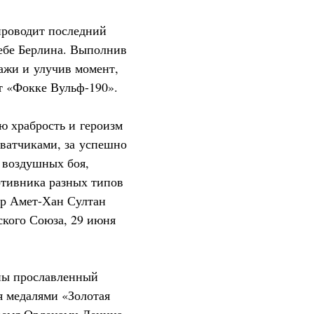
проводит последний
ебе Берлина. Выполнив
ажи и улучив момент,
т «Фокке Вульф-190».
ю храбрость и героизм
хватчиками, за успешно
 воздушных боя,
отивника разных типов
ор Амет-Хан Султан
ского Союза, 29 июня
ны прославленный
я медалями «Золотая