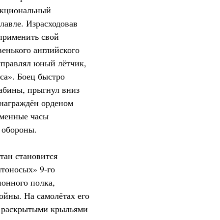
нкциональный
лавле. Израсходовав
 применить свой
венького английского
управлял юный лётчик,
са». Боец быстро
абины, прыгнул вниз
 награждён орденом
именные часы
 обороны.
тан становится
тоносых» 9-го
ионного полка,
войны. На самолётах его
с раскрытыми крыльями