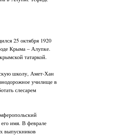
ился 25 октября 1920
оде Крыма – Алупке.
 крымской татаркой.
скую школу, Амет-Хан
езнодорожное училище в
ботать слесарем
имферопольский
 его имя. В феврале
их выпускников