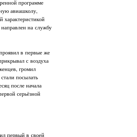
оренной программе
ную авиашколу,
ой характеристикой
 направлен на службу
проявил в первые же
 прикрывал с воздуха
женцев, громил
 стали посылать
есяц после начала
первой серьёзной
бил первый в своей