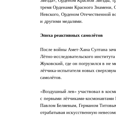
Звезда», Орденом Красной Звезды, т
тремя Орденами Красного Знамени, 
Невского, Орденом Отечественной в
и другими медалями.
Эпоха реактивных самолётов
После войны Амет-Хана Султана зач
Лётно-исследовательского института
Жуковский, где он погрузился в не м
лётчика-испытателя новых сверхзву
самолётов.
«Воздушный лев» участвовал в косм
с первыми лётчиками-космонавтами
Павлом Беляевым, Германом Титовым
отрабатывая искусственную невесом