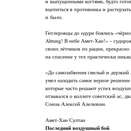
и выпущенными когтями, будто гото
вцепиться в противника и растерзать 
и было.
Гитлеровцы до одури боялись «чёрно
Ahtung! В небе Амет-Хан!» – судор
своих лётчиков по рации, прекрасно
на спасение у тех практически ник
«До самозабвения смелый и дерзкий л
умел находить самое верное решение 
которые часто решают успех воздушно
отзывался о коллеге советский ас, д
Союза Алексей Алелюхин.
Амет-Хан Султан
Последний воздушный бой