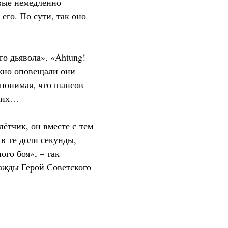
вые немедленно
его. По сути, так оно
го дьявола». «Ahtung!
ожно оповещали они
 понимая, что шансов
аких…
ётчик, он вместе с тем
в те доли секунды,
го боя», – так
важды Герой Советского