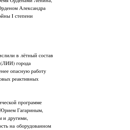
ремя Орденами Ленина,
Орденом Александра
ойны I степени
ислили в лётный состав
 (ЛИИ) города
енее опасную работу
ковых реактивных
ической программе
 Юрием Гагариным,
 и другими,
ость на оборудованном