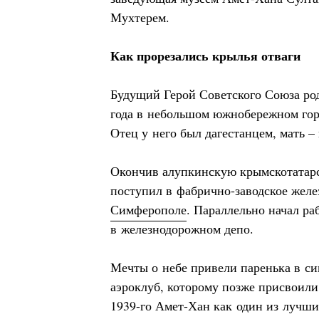
Мухтерем.
Как прорезались крылья отваги
Будущий Герой Советского Союза род
года в небольшом южнобережном гор
Отец у него был дагестанцем, мать –
Окончив алупкинскую крымскотатар
поступил в фабрично-заводское жел
Симферополе
. Параллельно начал ра
в железнодорожном депо.
Мечты о небе привели паренька в с
аэроклуб, которому позже присвоили
1939-го Амет-Хан как один из лучш