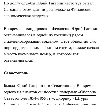
По долгу службы Юрий Гагарин часто тут бывал.
Сегодня в этом здании расположена Финансово-
экономическая академия.
Во время командировок в
Феодосию
Юрий Гагарин
останавливался в одной из гостиниц рядом
с железнодорожным вокзалом. Этот объект до сих
пор гордится своим звёздным гостем, и даже назвал
в честь космонавта номер, в котором тот
останавливался.
Севастополь
Бывал Юрий Гагарин и в
Севастополе
. Во время
одного из визитов он посетил
панораму «Оборона
Севастополя 1854-1855 гг.»
,
диораму «Штурм
Сапун-горы 7 мая 1944 года»
и
Графскую пристань
,