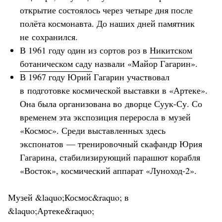
открытие состоялось через четыре дня после
полёта космонавта. До наших дней памятник
не сохранился.
В 1961 году один из сортов роз в
Никитском
ботаническом саду
назвали «Майор Гагарин».
В 1967 году Юрий Гагарин участвовал
в подготовке космической выставки в «Артеке».
Она была организована во дворце Суук-Су. Со
временем эта экспозиция переросла в музей
«Космос». Среди выставленных здесь
экспонатов — тренировочный скафандр Юрия
Гагарина, стабилизирующий парашют корабля
«Восток», космический аппарат «Луноход-2».
Музей &laquo;Космос&raquo; в
&laquo;Артеке&raquo;