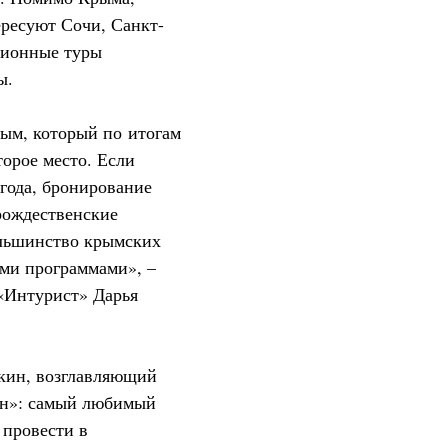
ресуют Сочи, Санкт-
сионные туры
ы.
рым, который по итогам
торое место. Если
 года, бронирование
рождественские
ольшинство крымских
ыми программами», –
 «Интурист» Дарья
шкин, возглавляющий
ин»: самый любимый
 провести в