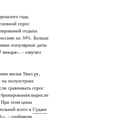
рошлого года,
основной спрос
онирований отдыха
россиян на 30%. Больше
Самые популярные даты
7 января», – озвучил
ния жилья Твил.ру,
 на полуострове
сли сравнивать спрос
о бронирования выросли
. При этом цены
ительней всего в
Судаке
%», – сообщили