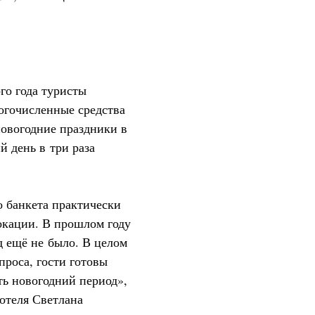
го года туристы
огочисленные средства
новогодние праздники в
 день в три раза
 банкета практически
окации. В прошлом году
д ещё не было. В целом
проса, гости готовы
ть новогодний период»,
 отеля Светлана