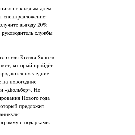
дников с каждым днём
ет спецпредложение:
получите выгоду 20%
л руководитель службы
о отеля Riviera Sunrise
нкет, который пройдёт
спродаются последние
с на новогодние
 и «Дюльбер». Не
ирования Нового года
 который предложит
каникулы
грамму с подарками.