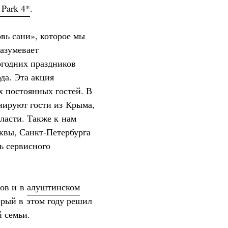
 Park 4*
.
вь сани», которое мы
разумевает
огодних праздников
да. Эта акция
х постоянных гостей. В
нируют гости из Крыма,
ласти. Также к нам
квы, Санкт-Петербурга
ь сервисного
тов и в
алуштинском
орый в этом году решил
й семьи.