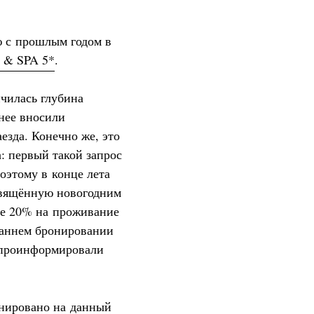
ю с прошлым годом в
t & SPA 5*
.
ичилась глубина
нее вносили
аезда. Конечно же, это
а: первый такой запрос
оэтому в конце лета
свящённую новогодним
ре 20% на проживание
раннем бронировании
– проинформировали
нировано на данный