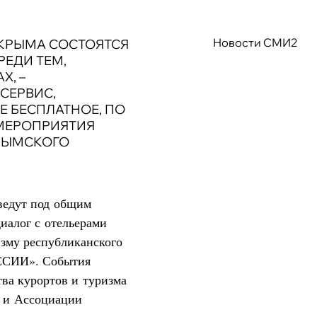
Новости СМИ2
Х КРЫМА СОСТОЯТСЯ
РЕДИ ТЕМ,
Х, –
 СЕРВИС,
Е БЕСПЛАТНОЕ, ПО
МЕРОПРИЯТИЯ
КРЫМСКОГО
ведут под общим
иалог с отельерами
изму республиканского
ССИИ». События
ва курортов и туризма
а и Ассоциации