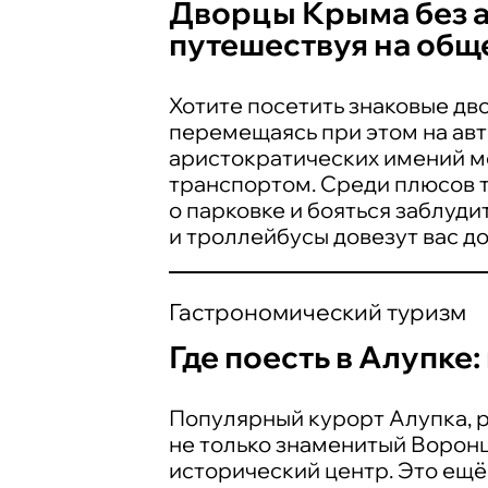
Дворцы Крыма без ав
путешествуя на общ
Хотите посетить знаковые д
перемещаясь при этом на авт
аристократических имений 
транспортом. Среди плюсов т
о парковке и бояться заблуди
и троллейбусы довезут вас д
Гастрономический туризм
Где поесть в Алупке:
Популярный курорт Алупка, ра
не только знаменитый Ворон
исторический центр. Это ещ