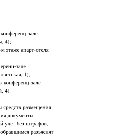
в конференц-зале
, 4);
1-м этаже апарт-отеля
ференц-зале
ветская, 1);
 в конференц-зале
, 4).
ы средств размещения
ения документы
й учёт без штрафов,
собравшимся разъяснят