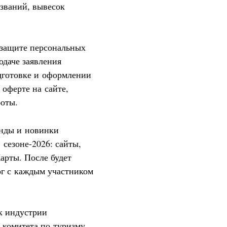
званий, вывесок
о защите персональных
одаче заявления
дготовке и оформлении
оферте на сайте,
боты.
енды и новинки
 сезоне-2026: сайты,
арты. После будет
ог с каждым участником
к индустрии
ь комитета по туризму