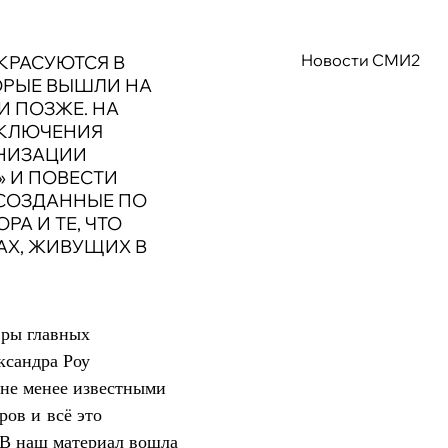
Новости СМИ2
КРАСУЮТСЯ В
ОРЫЕ ВЫШЛИ НА
И ПОЗЖЕ. НА
ИКЛЮЧЕНИЯ
АНИЗАЦИИ
» И ПОВЕСТИ
 СОЗДАННЫЕ ПО
А И ТЕ, ЧТО
АХ, ЖИВУЩИХ В
вры главных
ксандра Роу
не менее известными
ров и всё это
 В наш материал вошла