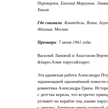
Переверзев, Евгений Моргунов, Эмман
Хвыля
Где снимали
: Коктебель, Ялта, Алуп
Абхазия, Москва
Премьера
: 7 июня 1961 года
Василий Лановой и Анастасия Верти
&laquo;Алые паруса&raquo;
Эта крымская работа Александра Пт
экранизацией одноимённой повести-
романтика Александра Грина. Истори
с детства верила, что встретит прин
уплывёт на корабле под алыми парус
с детства. Заветную мечту наивной 