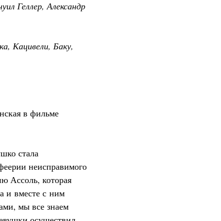
уил Геллер, Александр
ка, Кацивели, Баку,
нская в фильме
ушко стала
феерии неисправимого
ю Ассоль, которая
ца и вместе с ним
ами, мы все знаем
девушки осуществил