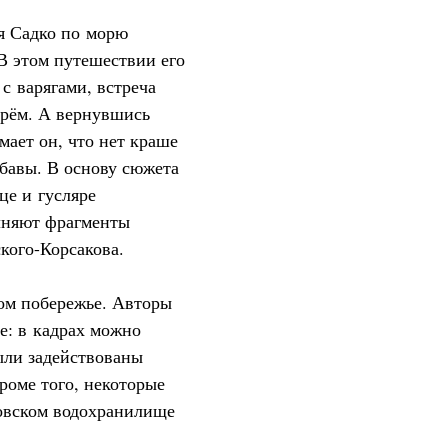
я Садко по морю
 В этом путешествии его
с варягами, встреча
рём. А вернувшись
мает он, что нет краше
бавы. В основу сюжета
це и гусляре
лняют фрагменты
кого-Корсакова.
ом побережье. Авторы
е: в кадрах можно
ыли задействованы
роме того, некоторые
товском водохранилище