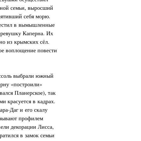
тной семьи, выросший
вятивший себя морю.
местил в вымышленные
еревушку Каперна. Их
но из крымских сёл.
ное воплощение повести
Ассоль выбрали южный
ерну «построили»
вался Планерское), так
ми красуется в кадрах.
ара-Даг и его скалу
азывают профилем
ели декорации Лисса,
ратился в замок семьи