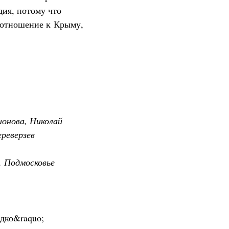
дия, потому что
 отношение к Крыму,
ионова, Николай
реверзев
, Подмосковье
дко&raquo;