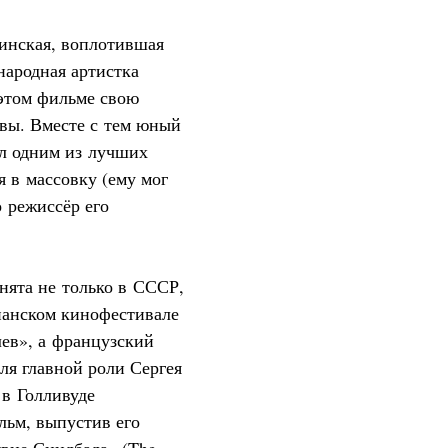
инская, воплотившая
народная артистка
этом фильме свою
вы. Вместе с тем юный
л одним из лучших
я в массовку (ему мог
о режиссёр его
нята не только в СССР,
ианском кинофестивале
ев», а французский
ля главной роли Сергея
 в Голливуде
льм, выпустив его