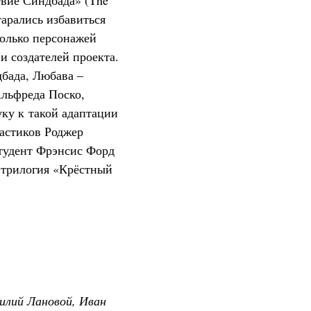
вие Синдбада» (The
тарались избавиться
только персонажей
 и создателей проекта.
бада, Любава –
льфреда Поско,
уку к такой адаптации
астиков Роджер
студент Фрэнсис Форд
 трилогия «Крёстный
илий Лановой, Иван