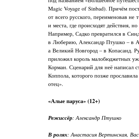
под названием «Волшебное путешест
Magic Voyage of Sinbad). Причём пос
от всего русского, переименовав не 
и места, где происходят действия, но
Например, Садко превратился в Синд
в Люберию, Александр Птушко – в А
а Великий Новгород – в Копасанд. Р
приложил король малобюджетных уж
Корман. Сценарий для неё написал 
Коппола, которого позже прославила
отец».
«Алые паруса» (12+)
Режиссёр
: Александр Птушко
В ролях
: Анастасия Вертинская, Вас