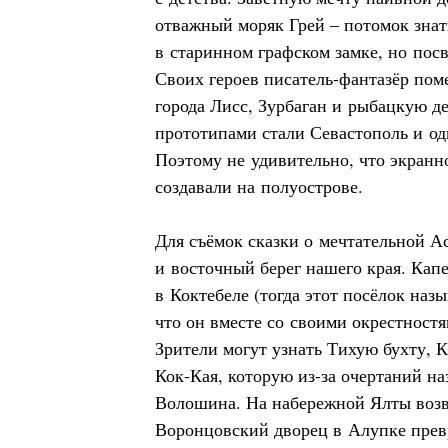
отважный моряк Грей – потомок зна
в старинном графском замке, но пос
Своих героев писатель-фантазёр по
города Лисс, Зурбаган и рыбацкую д
прототипами стали Севастополь и од
Поэтому не удивительно, что экран
создавали на полуострове.
Для съёмок сказки о мечтательной 
и восточный берег нашего края. Кап
в Коктебеле (тогда этот посёлок назы
что он вместе со своими окрестностя
Зрители могут узнать Тихую бухту, К
Кок-Кая, которую из-за очертаний н
Волошина. На набережной Ялты возв
Воронцовский дворец в Алупке прев