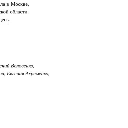
ла в Москве,
ской области.
десь
.
ений Воловенко,
в, Евгения Ахременко,