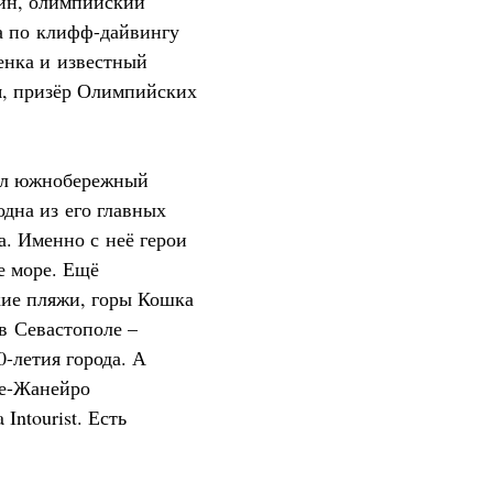
ин, олимпийский
а по клифф-дайвингу
енка и известный
я, призёр Олимпийских
ил южнобережный
одна из его главных
а. Именно с неё герои
е море. Ещё
кие пляжи, горы Кошка
в Севастополе –
-летия города. А
де-Жанейро
Intourist. Есть