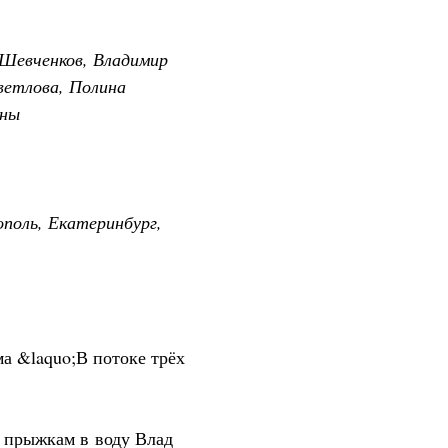
й Шевченков, Владимир
ветлова, Полина
ены
ополь, Екатеринбург,
а &laquo;В потоке трёх
о прыжкам в воду Влад