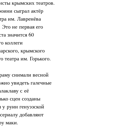
исты крымских театров.
роини сыграл актёр
тра им. Лавренёва
Это не первая его
та значится 60
го коллеги
чарского, крымского
о театра им. Горького.
раму снимали весной
ожно увидеть галечные
лаклаву с её
лько сцен созданы
 у руин генуэзской
сериалу добавляют
ру маки.