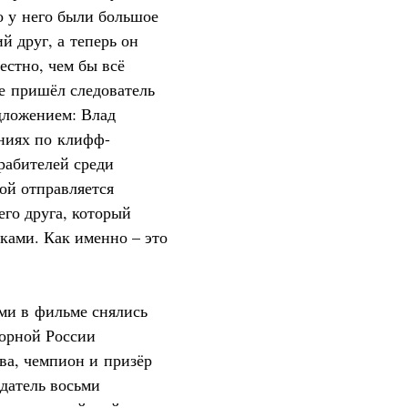
о у него были большое
 друг, а теперь он
естно, чем бы всё
не пришёл следователь
дложением: Влад
аниях по клифф-
рабителей среди
ой отправляется
его друга, который
ками. Как именно – это
ми в фильме снялись
борной России
ва, чемпион и призёр
датель восьми