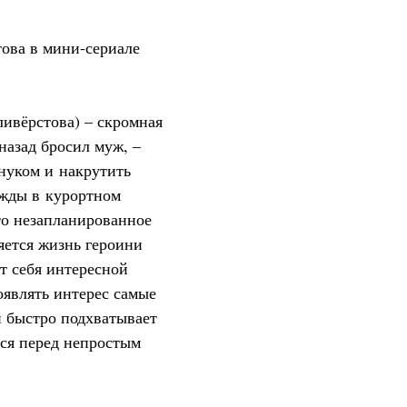
ова в мини-сериале
ивёрстова) – скромная
назад бросил муж, –
нуком и накрутить
жды в курортном
то незапланированное
яется жизнь героини
т себя интересной
оявлять интерес самые
 быстро подхватывает
тся перед непростым