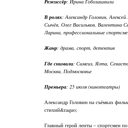
Режиссёр
: Ирина Гобозашвили
В ролях
: Александр Головин, Алексе
Сычёв, Олег Васильков, Валентина С
Ларина, профессиональные спортсм
Жанр
: драма, спорт, детектив
Где снимали
: Симеиз, Ялта, Севаст
Москва, Подмосковье
Премьера
: 25 июля (кинотеатры)
Александр Головин на съёмках фильм
стихий&raquo;
Главный герой ленты – спортсмен п