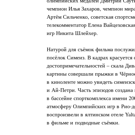
олимпийских медалей Дмитрий Саут
чемпион Илья Захаров, чемпион мир
Артём Сильченко, советская спортсм
телекомментатор Елена Вайцеховска
игр Никита Шлейхер.
Натурой для съёмок фильма послуж
посёлок Симеиз. В кадрах красуется 
достопримечательностей – скала Див
картины совершали прыжки в Чёрно
в киноленте можно увидеть симеизс
и Ай-Петри. Часть эпизодов создана 
в бассейне спорткомплекса имени 200
атмосферу Олимпийских игр в Рио-
воспроизвели в ялтинском отеле Yalta 
в фильме и подводные съёмки.