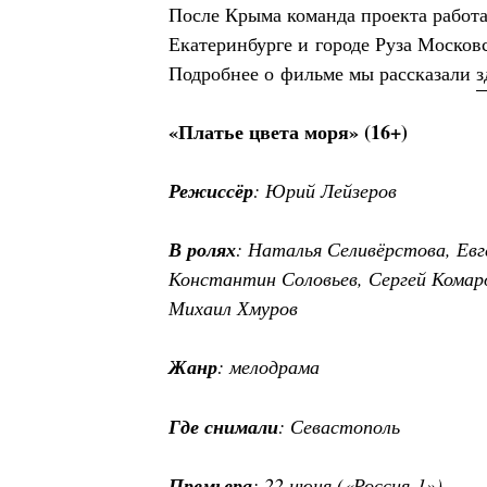
После Крыма команда проекта работа
Екатеринбурге и городе Руза Москов
Подробнее о фильме мы рассказали
з
«Платье цвета моря» (16+)
Режиссёр
: Юрий Лейзеров
В ролях
: Наталья Селивёрстова, Евг
Константин Соловьев, Сергей Комаро
Михаил Хмуров
Жанр
: мелодрама
Где снимали
: Севастополь
Премьера
: 22 июня («Россия-1»)