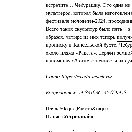
встретите… Чебурашку. Это одна из 
мультгероя, которая была изготовлен
фестиваля молодёжи-2024, проходивш
Всего таких скульптур было пять – в
образах, четыре из них теперь
получ
прописку в Капсельской бухте
. Чебу
около пляжа «Ракета», держит земно
напоминая об ответственности за су
Сайт:
https://raketa-beach.ru/
.
Координаты: 44.831036, 35.029448.
Пляж &laquo;Ракета&raquo;
Пляж «Устричный»