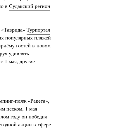
но в
Судакский регион
а «Таврида»
Турпортал
ых популярных пляжей
 приёму гостей в новом
руя удивлять
 1 мая, другие –
мпинг-пляж «Ракета»,
м песком, 1 мая
шлом году он победил
годной акции в сфере