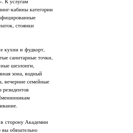
». К услугам
пинг-кабины категории
рифицированные
латок, стоянки
ие кухни и фудкорт,
тые санитарные точки,
нные шезлонги,
вная зона, водный
а, вечерние семейные
ы резидентов
 Именинникам
ивание.
 в сторону Академии
 вы обязательно