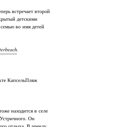
теперь встречает второй
крытый детскими
семью во имя детей
sterbeach
.
хте КапсельПляж
тоже находится в селе
 Устричного. Он
ого отдыха. В аренду