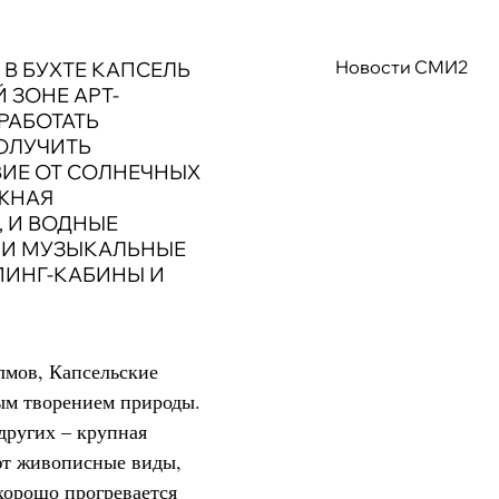
Новости СМИ2
В БУХТЕ КАПСЕЛЬ
 ЗОНЕ АРТ-
 РАБОТАТЬ
ОЛУЧИТЬ
ИЕ ОТ СОЛНЕЧНЫХ
ЖНАЯ
, И ВОДНЫЕ
, И МУЗЫКАЛЬНЫЕ
ПИНГ-КАБИНЫ И
лмов, Капсельские
ым творением природы.
других – крупная
ют живописные виды,
хорошо прогревается