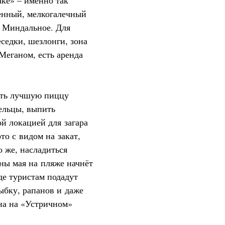
ке» – именно так
енный, мелкогалечный
а Миндальное. Для
седки, шезлонги, зона
Меганом, есть аренда
ать лучшую пиццу
ельцы, выпить
й локацией для загара
то с видом на закат,
 же, насладиться
ны мая на пляже начнёт
де туристам подадут
ыбку, рапанов и даже
она на «Устричном»