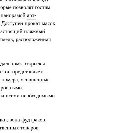
торые позволят гостям
й панорамой
арт-
. Доступен прокат масок
 Настоящий пляжный
отмель, расположенная
ндальном» открылся
: он представляет
 номера, оснащённые
роватями,
и и всеми необходимыми
дки, зона фудтраков,
ственных товаров