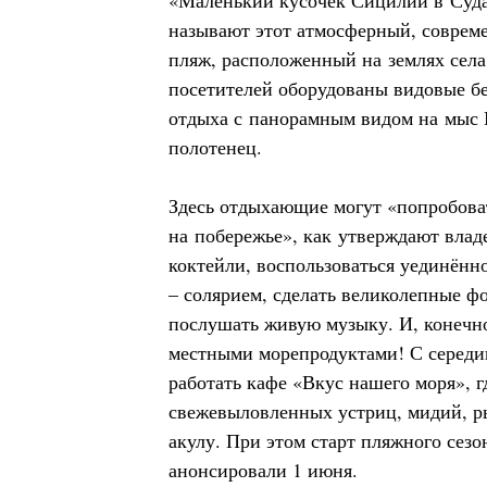
«Маленький кусочек Сицилии в Суда
называют этот атмосферный, соврем
пляж, расположенный на землях сел
посетителей оборудованы видовые бе
отдыха с панорамным видом на мыс 
полотенец.
Здесь отдыхающие могут «попробов
на побережье», как утверждают влад
коктейли, воспользоваться уединённо
– солярием, сделать великолепные фо
послушать живую музыку. И, конечно
местными морепродуктами! С середи
работать кафе «Вкус нашего моря», г
свежевыловленных устриц, мидий, р
акулу. При этом старт пляжного сез
анонсировали 1 июня.