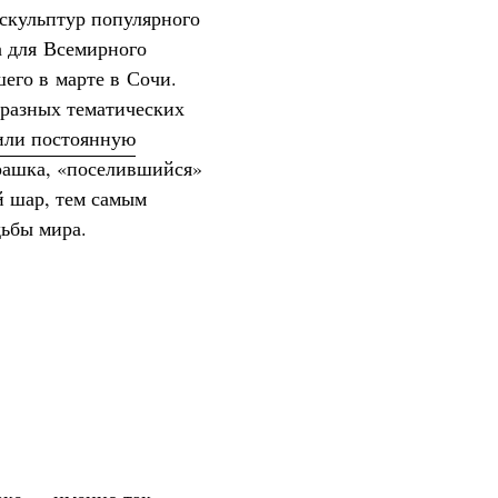
скульптур популярного
а для Всемирного
его в марте в Сочи.
 разных тематических
или постоянную
рашка, «поселившийся»
й шар, тем самым
дьбы мира.