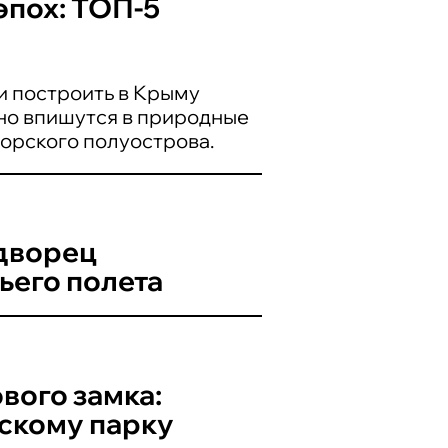
эпох: ТОП-5
и построить в Крыму
но впишутся в природные
орского полуострова.
 дворец
чьего полета
вого замка:
скому парку