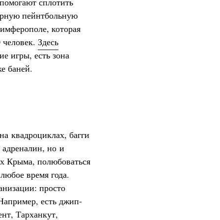
 помогают сплотить
орную пейнтбольную
имферополе, которая
 человек.
Здесь
ие игры, есть зона
е баней.
на квадроциклах, багги
ь адреналин, но и
х Крыма, полюбоваться
любое время года.
анизации: просто
Например, есть джип-
ент
,
Тарханкут
,