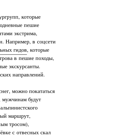
ургрупп, которые
годневные пешие
нтами экстрима,
н. Например, в соцсети
ьных гидов
, которые
строва в пешие походы,
ные экскурсанты.
рских направлений.
снег, можно покататься
, мужчинам будут
 альпинистского
ный маршрут,
ым тросом),
ёвке с отвесных скал