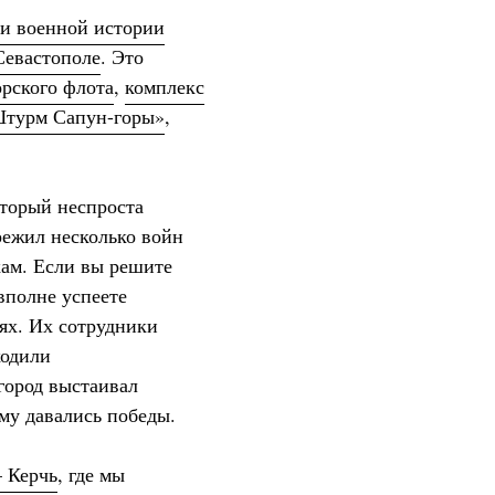
еи военной истории
Севастополе
. Это
рского флота
,
комплекс
турм Сапун-горы»
,
оторый неспроста
режил несколько войн
кам. Если вы решите
вполне успеете
ях. Их сотрудники
ходили
город выстаивал
му давались победы.
– Керчь
, где мы