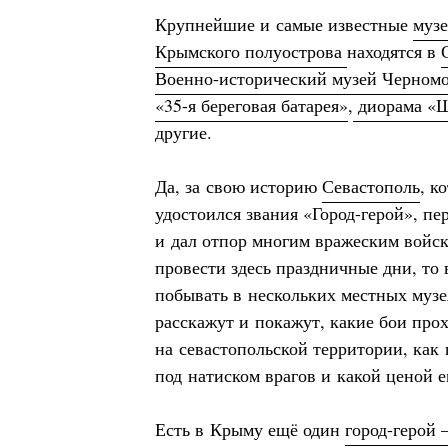
Крупнейшие и самые известные
муз
Крымского полуострова
находятся в
Военно-исторический музей Черномо
«35-я береговая батарея»
,
диорама «Ш
другие.
Да, за свою историю
Севастополь
, к
удостоился звания «Город-герой», пе
и дал отпор многим вражеским войс
провести здесь праздничные дни, то 
побывать в нескольких местных музе
расскажут и покажут, какие бои про
на севастопольской территории, как 
под натиском врагов и какой ценой е
Есть в Крыму ещё один
город-герой 