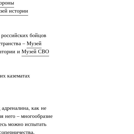
бороны
зей истории
 российских бойцов
странства –
Музей
атории и
Музей СВО
их казематах
адреналина, как не
ля него – многообразие
есь можно испытать
соперничества,