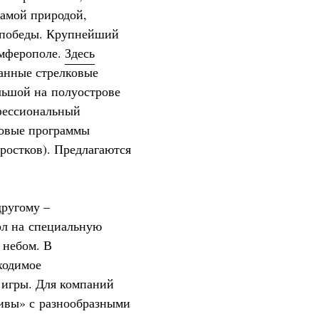
амой природой,
 победы. Крупнейший
имферополе.
Здесь
ванные стрелковые
ольшой на полуострове
офессиональный
ковые программы
дростков). Предлагаются
другому –
ол на специальную
 небом. В
ходимое
 игры. Для компаний
ивы» с разнообразными