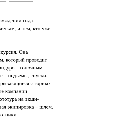
вождении гида-
ичкам, и тем, кто уже
скурсия. Она
ом, который проводит
эндуро – гоночным
е – подъёмы, спуски,
крывающиеся с горных
ые компании
ототура на экшн-
ная экипировка – шлем,
котники.